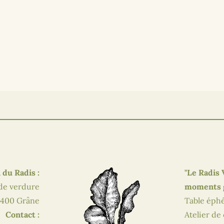
 du Radis :
"Le Radis 
 de verdure
moments g
400 Grâne
Table éphé
Contact :
Atelier de