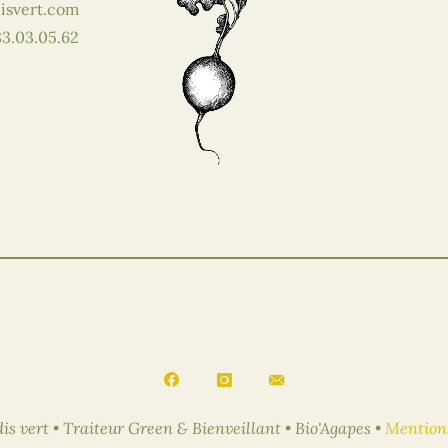
isvert.com
83.03.05.62
is vert • Traiteur Green & Bienveillant • Bio'Agapes •
Mentions