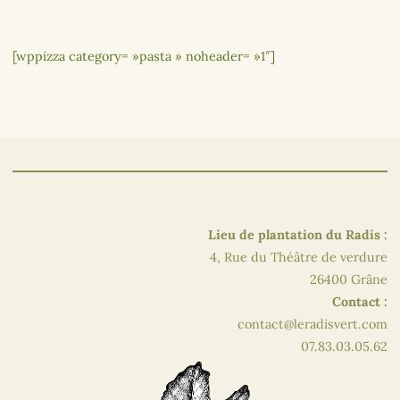
[wppizza category= »pasta » noheader= »1″]
Lieu de plantation du Radis :
4, Rue du Théâtre de verdure
26400 Grâne
Contact :
contact@leradisvert.com
07.83.03.05.62